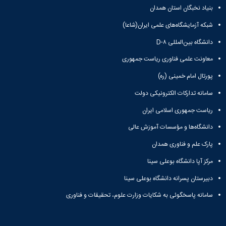
مقاومت
کارگروه
کارکنان
های
بنیاد نخبگان استان همدان
مصالح
اخلاق
اعضای
آزمایشگاه
در
شبکه آزمایشگاه‌های علمی ایران(شاعا)
هیات
مواد
پژوهش
علمی
دانشگاه بین‌المللی D-۸
آزمایشگاه
کرسی
سایر
باستان
نظریه
معاونت علمی فناوری ریاست جمهوری
آیین
شناسی
پردازی
نامه
آزمایشگاه
پورتال امام خمینی (ره)
دانشگاه
ها
هوش
سامانه تدارکات الکترونیکی دولت
ربات
و
ریاست جمهوری اسلامی ایران
بینایی
دانشگاه‌ها و مؤسسات آموزش عالی
اولویت
های
پارک علم و فناوری همدان
طرح
های
مرکز آپا دانشگاه بوعلی سینا
پژوهشی
طرح
دبیرستان پسرانه دانشگاه بوعلی سینا
های
سامانه پاسخگوئی به شکایات وزارت علوم، تحقیقات و فناوری
پژوهشی
سال
1398