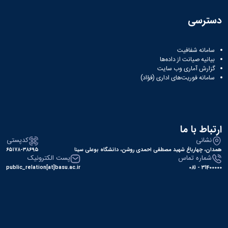
نشریات
فصلنامه
دسترسی
معاونت
پژوهش
و
سامانه شفافیت
فناوری
بیانیه صیانت از داده‌ها
نشریه
گزارش آماری وب‌ سایت
مطالعات
سامانه فوریت‌های اداری (فؤاد)
فرهنگی
پلیس
فهرست
نشریات
ارتباط با ما
علمی
نشانی
کدپستی
معتبر
همدان، چهارباغ شهید مصطفی احمدی روشن، دانشگاه بوعلی سینا
۶۵۱۷۸-۳۸۶۹۵
شماره تماس
پست الکترونیک
public_relation[at]basu.ac.ir
31400000 - 081