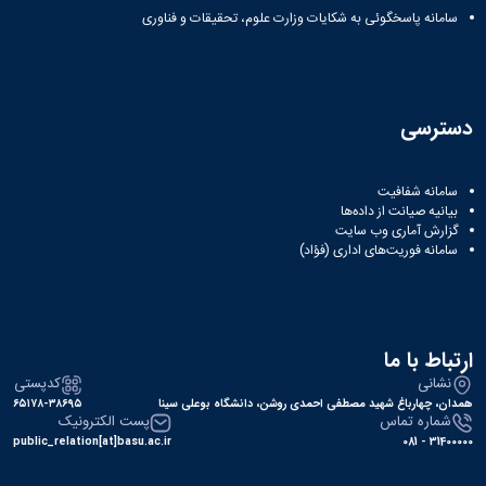
سامانه پاسخگوئی به شکایات وزارت علوم، تحقیقات و فناوری
دسترسی
سامانه شفافیت
بیانیه صیانت از داده‌ها
گزارش آماری وب‌ سایت
سامانه فوریت‌های اداری (فؤاد)
ارتباط با ما
نشانی
کدپستی
همدان، چهارباغ شهید مصطفی احمدی روشن، دانشگاه بوعلی سینا
۶۵۱۷۸-۳۸۶۹۵
شماره تماس
پست الکترونیک
public_relation[at]basu.ac.ir
31400000 - 081