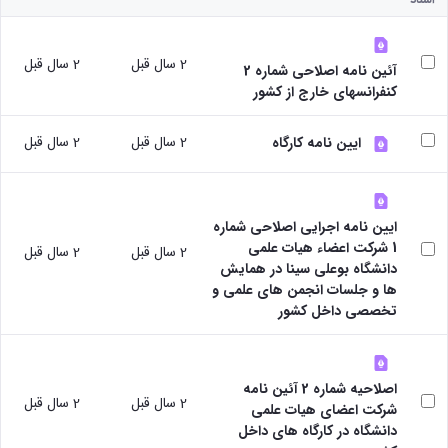
پژوهشی
دفتر
رئیس
با
آیین
ارتباط
مرکز
صنعت
نامه
با
نشر
آزمایشگاه
های
2 سال قبل
2 سال قبل
صنعت
رئیس
آئین نامه اصلاحی شماره 2
مرکزی
مرکز
کتاب
دفتر
کنفرانسهای خارج از کشور
مرکز
تحقیقات
ها
ارتباط
و فناوری
نشر
آیین
با
2 سال قبل
2 سال قبل
مرکز
شوراها و
ایین نامه کارگاه
نامه
صنعت
کارگروه‌ها
تحقیقات
های
رئیس
شورای
شیمی
طرح
آزمایشگاه
پژوهشی
گیاهی
ها
مرکزی
شورای
پژوهشکده
ایین نامه اجرایی اصلاحی شماره
آیین
معاون
انتشارات
آب
1 شرکت اعضاء هیات علمی
2 سال قبل
2 سال قبل
نامه
مدیر
اتاق
آزمایشگاه
دانشگاه بوعلی سینا در همایش
های
امور
های
فکر
ها و جلسات انجمن های علمی و
مجلات
پژوهشی
تحقیقاتی
پژوهشی
تخصصی داخل کشور
آیین
کارکنان
آزمایشگاه
کارگروه
نامه
ارتباط با
مرکزی
علم
معاونت
های
آزمایشگاه
سنجی
نشانی
کنفرانس
تنش
اصلاحیه شماره 2 آئین نامه
کارگروه
ونقشه
ها
2 سال قبل
2 سال قبل
پسماند
شرکت اعضای هیات علمی
اخلاق
ارتباط
آیین
آزمایشگاه
دانشگاه در کارگاه های داخل
پزشکی
با
نامه