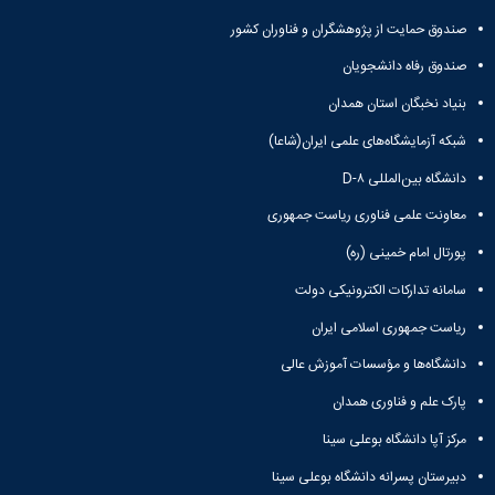
نشریات
فصلنامه
صندوق حمایت از پژوهشگران و فناوران کشور
معاونت
صندوق رفاه دانشجویان
پژوهش
و
بنیاد نخبگان استان همدان
فناوری
شبکه آزمایشگاه‌های علمی ایران(شاعا)
نشریه
مطالعات
دانشگاه بین‌المللی D-۸
فرهنگی
پلیس
معاونت علمی فناوری ریاست جمهوری
فهرست
پورتال امام خمینی (ره)
نشریات
علمی
سامانه تدارکات الکترونیکی دولت
معتبر
ریاست جمهوری اسلامی ایران
دانشگاه‌ها و مؤسسات آموزش عالی
پارک علم و فناوری همدان
مرکز آپا دانشگاه بوعلی سینا
دبیرستان پسرانه دانشگاه بوعلی سینا