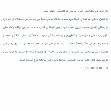
پژوهشی
دفتر
رئیس
با
آیین
ارتباط
مرکز
صنعت
نامه
با
نشر
آغاز ثبت نام متقاضیان امریه سربازی در دانشگاه بوعلی سینا
آزمایشگاه
های
صنعت
رئیس
به اطلاع دانش آموختگان کارشناسی ارشد دانشگاه بوعلی سینا می رساند، این دانشگاه در نظر دارد
مرکزی
مرکز
کتاب
دفتر
مرکز
تحقیقات
ها
ارتباط
در راستای تکمیل سهمیه نیروی امریه خود از بین داوطلبان امریه خدمت سربازی درکلیه رشته های
و فناوری
نشر
آیین
با
مرکز
شوراها و
علوم پایه ، فنی و مهندسی و کشاورزی و پیرادامپزشکی دعوت به همکاری نماید. لذا آن دسته از
نامه
صنعت
کارگروه‌ها
تحقیقات
های
رئیس
متقاضیان اعزامی 1400/02/01که تمایل دارند به عنوان امریه،
خدمت مقدس سربازی را در این
شورای
شیمی
طرح
آزمایشگاه
پژوهشی
گیاهی
ها
دانشگاه سپری نمایند، می بایست در بازده زمانی 1400/11/19 لغایت 1400/11/27 نسبت به ثبت نام از
مرکزی
شورای
پژوهشکده
آیین
معاون
طریق لینک ذیل اقدام نمایند، همچنین شرایط لازم در این سامانه درج گردیده است .
انتشارات
آب
نامه
مدیر
اتاق
آزمایشگاه
های
امور
http://amriye.msrt.ir
های
فکر
مجلات
پژوهشی
تحقیقاتی
پژوهشی
آیین
کارکنان
آزمایشگاه
کارگروه
نامه
ارتباط با
مرکزی
علم
معاونت
های
آزمایشگاه
سنجی
نشانی
کنفرانس
تنش
کارگروه
ونقشه
ها
پسماند
اخلاق
ارتباط
آیین
آزمایشگاه
پزشکی
با
نامه