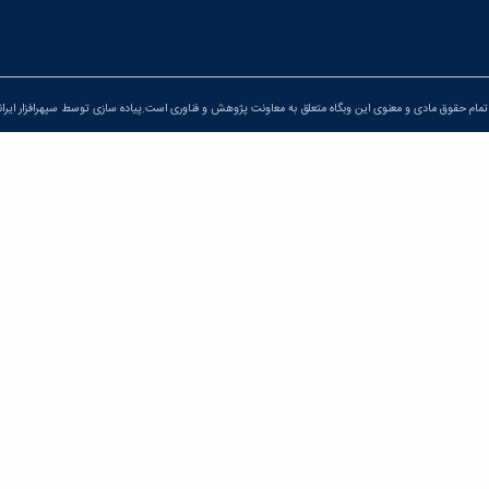
مام حقوق مادی و معنوی این وبگاه متعلق به معاونت پژوهش و فناوری است.پیاده سازی توسط
سپهرافزار ایران