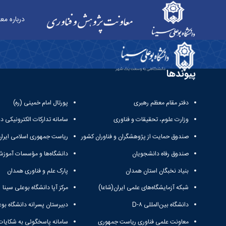
درباره مع
فهرست نشریات علمی معتبر - معاونت پژوهش و فن
پیوندها
دفتر مقام معظم رهبری
پورتال امام خمینی (ره)
وزارت علوم، تحقیقات و فناوری
سامانه تدارکات الکترونیکی د
صندوق حمایت از پژوهشگران و فناوران کشور
ریاست جمهوری اسلامی ایران
صندوق رفاه دانشجویان
دانشگاه‌ها و مؤسسات آموزش
بنیاد نخبگان استان همدان
پارک علم و فناوری همدان
شبکه آزمایشگاه‌های علمی ایران(شاعا)
مرکز آپا دانشگاه بوعلی سینا
دانشگاه بین‌المللی D-۸
دبیرستان پسرانه دانشگاه بوع
معاونت علمی فناوری ریاست جمهوری
سامانه پاسخگوئی به شکایات