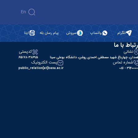
En
تلگرام
واتساپ
سروش
پیام رسان بله
ایتا
رتباط با ما
نشانی
کدپستی
مدان، چهارباغ شهید مصطفی احمدی روشن، دانشگاه بوعلی سینا
۶۵۱۷۸-۳۸۶۹۵
شماره تماس
پست الکترونیک
public_relation[at]basu.ac.ir
31400000 - 0