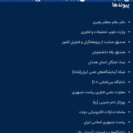
مقاومت
کارگروه
کارکنان
پیوندها
های
مصالح
اخلاق
اعضای
آزمایشگاه
در
هیات
مواد
پژوهش
دفتر مقام معظم رهبری
علمی
آزمایشگاه
کرسی
سایر
باستان
وزارت علوم، تحقیقات و فناوری
نظریه
آیین
شناسی
پردازی
نامه
صندوق حمایت از پژوهشگران و فناوران کشور
آزمایشگاه
دانشگاه
ها
هوش
صندوق رفاه دانشجویان
ربات
بنیاد نخبگان استان همدان
و
بینایی
شبکه آزمایشگاه‌های علمی ایران(شاعا)
اولویت
های
دانشگاه بین‌المللی D-۸
طرح
های
معاونت علمی فناوری ریاست جمهوری
پژوهشی
پورتال امام خمینی (ره)
طرح
های
سامانه تدارکات الکترونیکی دولت
پژوهشی
ریاست جمهوری اسلامی ایران
سال
1398
دانشگاه‌ها و مؤسسات آموزش عالی