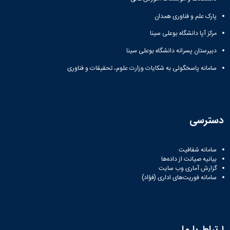
نشریات
فصلنامه
پارک علم و فناوری همدان
معاونت
مرکز آپا دانشگاه بوعلی سینا
پژوهش
و
دبیرستان پسرانه دانشگاه بوعلی سینا
فناوری
نشریه
سامانه پاسخگوئی به شکایات وزارت علوم، تحقیقات و فناوری
مطالعات
فرهنگی
پلیس
فهرست
دسترسی
نشریات
علمی
معتبر
سامانه شفافیت
بیانیه صیانت از داده‌ها
گزارش آماری وب‌ سایت
سامانه فوریت‌های اداری (فؤاد)
ارتباط با ما