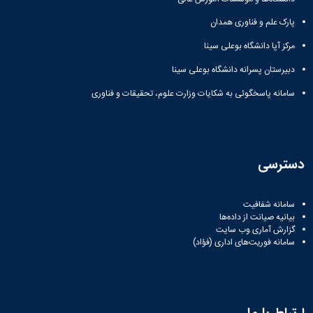
نشریات
فصلنامه
پارک علم و فناوری همدان
معاونت
مرکز آپا دانشگاه بوعلی سینا
پژوهش
و
دبیرستان پسرانه دانشگاه بوعلی سینا
فناوری
نشریه
سامانه پاسخگوئی به شکایات وزارت علوم، تحقیقات و فناوری
مطالعات
فرهنگی
پلیس
فهرست
دسترسی
نشریات
علمی
معتبر
سامانه شفافیت
بیانیه صیانت از داده‌ها
گزارش آماری وب‌ سایت
سامانه فوریت‌های اداری (فؤاد)