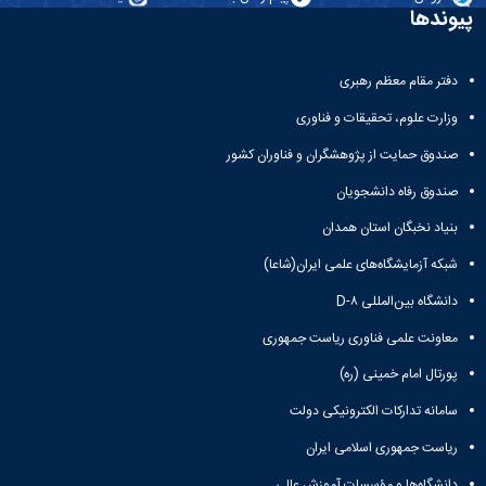
مقاومت
کارگروه
کارکنان
های
پیوندها
مصالح
اخلاق
اعضای
آزمایشگاه
در
هیات
مواد
پژوهش
دفتر مقام معظم رهبری
علمی
آزمایشگاه
کرسی
سایر
باستان
وزارت علوم، تحقیقات و فناوری
نظریه
آیین
شناسی
پردازی
نامه
صندوق حمایت از پژوهشگران و فناوران کشور
آزمایشگاه
دانشگاه
ها
هوش
صندوق رفاه دانشجویان
ربات
بنیاد نخبگان استان همدان
و
بینایی
شبکه آزمایشگاه‌های علمی ایران(شاعا)
اولویت
های
دانشگاه بین‌المللی D-۸
طرح
های
معاونت علمی فناوری ریاست جمهوری
پژوهشی
پورتال امام خمینی (ره)
طرح
های
سامانه تدارکات الکترونیکی دولت
پژوهشی
سال
ریاست جمهوری اسلامی ایران
1398
دانشگاه‌ها و مؤسسات آموزش عالی