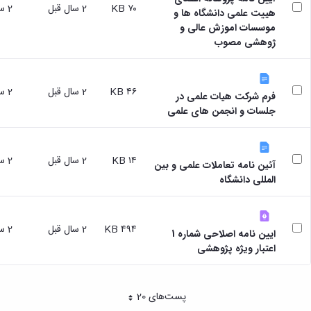
مقاومت
کارگروه
۷۰ KB
2 سال قبل
2 سال قبل
کارکنان
های
هییت علمی دانشگاه ها و
مصالح
اخلاق
اعضای
موسسات اموزش عالی و
آزمایشگاه
در
هیات
ژوهشی مصوب
مواد
پژوهش
علمی
آزمایشگاه
کرسی
سایر
باستان
نظریه
آیین
شناسی
۴۶ KB
2 سال قبل
2 سال قبل
پردازی
فرم شرکت هیات علمی در
نامه
آزمایشگاه
دانشگاه
جلسات و انجمن های علمی
ها
هوش
ربات
و
۱۴ KB
2 سال قبل
2 سال قبل
بینایی
آئین نامه تعاملات علمی و بین
اولویت
المللی دانشگاه
های
طرح
های
۴۹۴ KB
2 سال قبل
2 سال قبل
پژوهشی
ایین نامه اصلاحی شماره 1
طرح
اعتبار ویژه پژوهشی
های
پژوهشی
سال
پست‌‌های 20
هر صفحه
1398