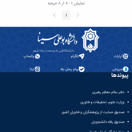
نشریات
نمایش ۱ - ۸ از ۸ نتیجه
فصلنامه
معاونت
پیغام
صفحه
1
صفحه
قبلی
بعد
پژوهش
و
فناوری
نشریه
مطالعات
فرهنگی
آپارات
تلگرام
واتساپ
پلیس
فهرست
نشریات
سروش
پیام رسان بله
ایتا
پیوندها
علمی
معتبر
دفتر مقام معظم رهبری
وزارت علوم، تحقیقات و فناوری
صندوق حمایت از پژوهشگران و فناوران کشور
صندوق رفاه دانشجویان