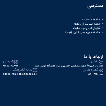
دسترسی
سامانه شفافیت
بیانیه صیانت از داده‌ها
گزارش آماری وب‌ سایت
سامانه فوریت‌های اداری (فؤاد)
ارتباط با ما
نشانی
کدپستی
همدان، چهارباغ شهید مصطفی احمدی روشن، دانشگاه بوعلی سینا
۶۵۱۷۸-۳۸۶۹۵
شماره تماس
پست الکترونیک
public_relation[at]basu.ac.ir
31400000 - 081