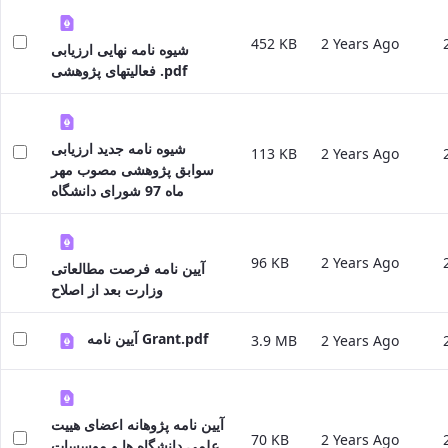
Affairs
Head
452 KB
2 Years Ago
شیوه نامه نهایی ارزیابی
of
فعالیتهای پژوهشی .pdf
the
Library
Head
of
شیوه نامه جدید ارزیابی
113 KB
2 Years Ago
the
سوابق پژوهشی مصوب مهر
Publishing
ماه 97 شورای دانشگاه
Center
Head
of
96 KB
2 Years Ago
آیین نامه فرصت مطالعاتی
the
وزارت بعد از اصلاح
Industry
Relations
Head
آیین نامه Grant.pdf
3.9 MB
2 Years Ago
of
the
Central
Laboratory
آیین نامه پژوهانه اعضای هییت
Deputy
70 KB
2 Years Ago
علمی دانشگاه ها و موسسات