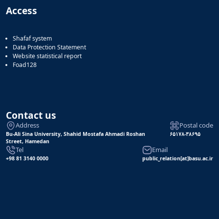
Access
Shafaf system
Data Protection Statement
Website statistical report
Foad128
Contact us
Address
Postal code
Bu-Ali Sina University, Shahid Mostafa Ahmadi Roshan
۶۵۱۷۸-۳۸۶۹۵
Street, Hamedan
Tel
Email
+98 81 3140 0000
public_relation[at]basu.ac.ir