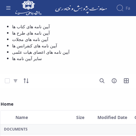
Fa
آیین نامه های اعضای هیات علمی - معاونت
آیین نامه های کتاب ها
About the
آیین نامه های طرح ها
پژوهش و فناوری
Vice-
آیین نامه های مجلات
Chancellery
آیین نامه های کنفرانس ها
About
Scientific
آیین نامه های اعضای هیات علمی
Journals
Vice
Research
سایر آیین نامه ها
Chancellor
Management
Goals
System
and
Responsibilities
Select Items
Contact
the
Vice-
Home
Chancellery
Organizational
structure
Name
Size
Modified Date
Director
Selected Item
of
DOCUMENTS
Research