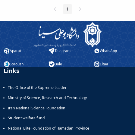
Previous
Next
1
Page
Page
Page
Aparat
Telegram
WhatsApp
Soroush
Bale
Eitaa
Links
The Office of the Supreme Leader
Ministry of Science, Research and Technology
Iran National Science Foundation
Student welfare fund
National Elite Foundation of Hamadan Province