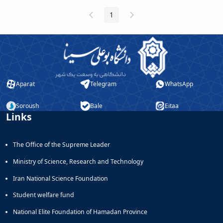
Previous
Next
1
Page
Page
Page
Aparat
Telegram
WhatsApp
Soroush
Bale
Eitaa
Links
The Office of the Supreme Leader
Ministry of Science, Research and Technology
Iran National Science Foundation
Student welfare fund
National Elite Foundation of Hamadan Province