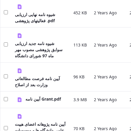
Affairs
Head
452 KB
2 Years Ago
شیوه نامه نهایی ارزیابی
of
فعالیتهای پژوهشی .pdf
the
Library
Head
of
شیوه نامه جدید ارزیابی
113 KB
2 Years Ago
the
سوابق پژوهشی مصوب مهر
Publishing
ماه 97 شورای دانشگاه
Center
Head
of
96 KB
2 Years Ago
آیین نامه فرصت مطالعاتی
the
وزارت بعد از اصلاح
Industry
Relations
Head
آیین نامه Grant.pdf
3.9 MB
2 Years Ago
of
the
Central
Laboratory
آیین نامه پژوهانه اعضای هییت
Deputy
70 KB
2 Years Ago
علمی دانشگاه ها و موسسات