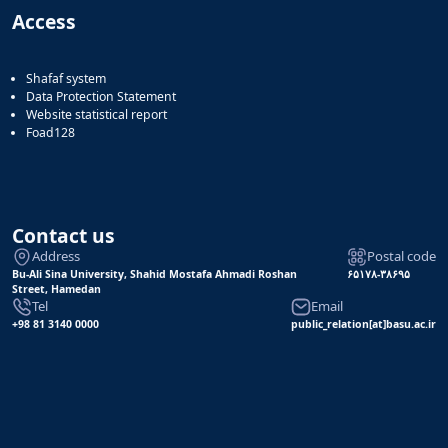
Access
Shafaf system
Data Protection Statement
Website statistical report
Foad128
Contact us
Address
Postal code
Bu-Ali Sina University, Shahid Mostafa Ahmadi Roshan
۶۵۱۷۸-۳۸۶۹۵
Street, Hamedan
Tel
Email
+98 81 3140 0000
public_relation[at]basu.ac.ir