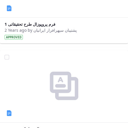
Affairs
Head
of
the
فرم پروپوزال طرح تحقیقاتی 1
Library
2 Years ago by پشتیبان سپهرافزار ایرانیان
Head
APPROVED
of
the
Publishing
Center
Head
of
the
Industry
Relations
Head
of
the
Central
Laboratory
Deputy