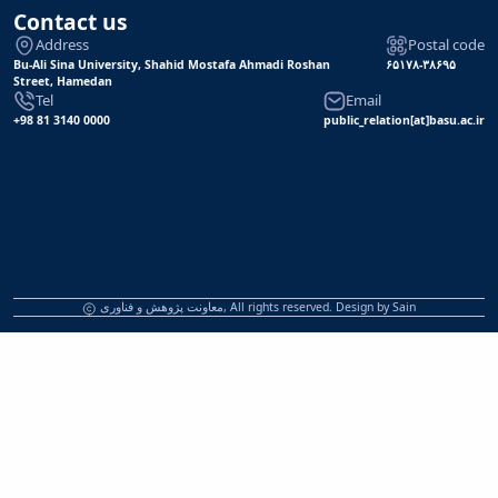
Contact us
Address
Postal code
Bu-Ali Sina University, Shahid Mostafa Ahmadi Roshan
۶۵۱۷۸-۳۸۶۹۵
Street, Hamedan
Tel
Email
+98 81 3140 0000
public_relation[at]basu.ac.ir
معاونت پژوهش و فناوری, All rights reserved. Design by
Sain