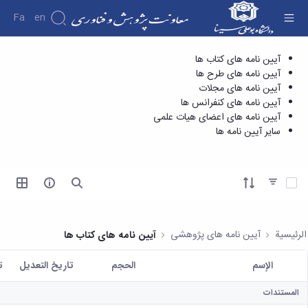
Fa
En
آیین نامه های اعضای هیات علمی - معاونت
آیین نامه های کتاب ها
درباره
آیین نامه های طرح ها
پژوهش و فناوری
معاونت
آیین نامه های مجلات
درباره
آیین نامه های کنفرانس ها
معرفی
آیین نامه های اعضای هیات علمی
معاون
سایر آیین نامه ها
اهداف
و
وظایف
تحديد عناصر
ساختار
سازمانی
مدیر
امور
الرئيسية
آیین نامه های پژوهشی
آیین نامه های کتاب ها
پژوهشی
رئیس
الإسم
الحجم
تاريخ التعديل
ت
کتابخانه
المستخدم المختار
رئیس
المستندات
مرکز