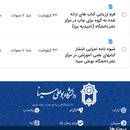
نشر
رئیس
دفتر
فرم ارزیابی کتاب های ارائه
٤٢ كيلوبايت
منذ 2 سنوات
من
ارتباط
شده به گروه برای چاپ در مرکز
با
نشر دانشگاه (تاییدیه برد)
صنعت
رئیس
آزمایشگاه
شیوه نامه اجرایی انتشار
مرکزی
٤٢ كيلوبايت
منذ 2 سنوات
من
کتابهای علمی-آموزشی در مرکز
معاون
نشر دانشگاه بوعلی سینا
مدیر
امور
پژوهشی
آپارات
تلگرام
واتساپ
سروش
پیام رسان بله
ایتا
پیوندها