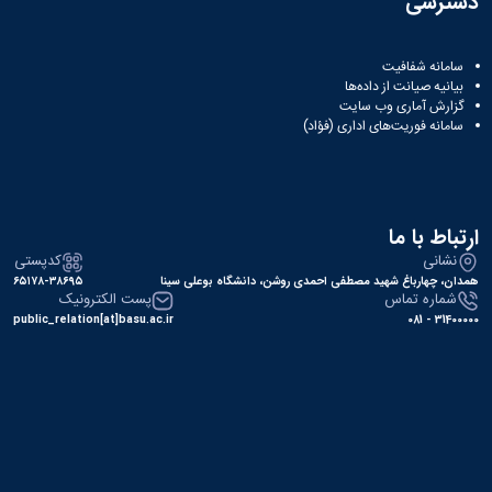
دسترسی
سامانه شفافیت
بیانیه صیانت از داده‌ها
گزارش آماری وب‌ سایت
سامانه فوریت‌های اداری (فؤاد)
ارتباط با ما
نشانی
کدپستی
همدان، چهارباغ شهید مصطفی احمدی روشن، دانشگاه بوعلی سینا
۶۵۱۷۸-۳۸۶۹۵
شماره تماس
پست الکترونیک
public_relation[at]basu.ac.ir
31400000 - 081