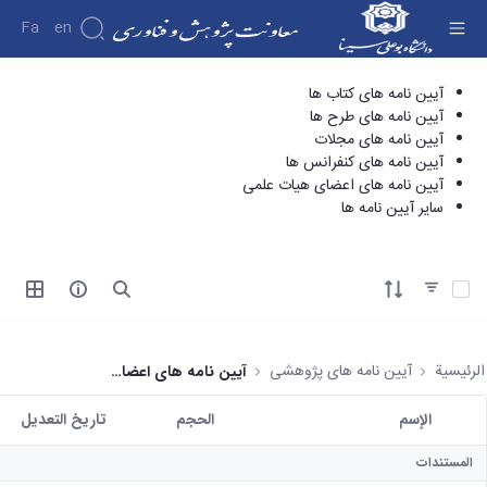
Fa
En
سایر آیین نامه ها - معاونت پژوهش و فناوری
آیین نامه های کتاب ها
درباره
آیین نامه های طرح ها
معاونت
آیین نامه های مجلات
درباره
آیین نامه های کنفرانس ها
معرفی
آیین نامه های اعضای هیات علمی
معاون
سایر آیین نامه ها
اهداف
و
وظایف
تحديد عناصر
ساختار
سازمانی
مدیر
امور
الرئيسية
آیین نامه های پژوهشی
آیین نامه های اعضای هیات علمی
پژوهشی
رئیس
الإسم
الحجم
تاريخ التعديل
کتابخانه
المستخدم المختار
رئیس
المستندات
مرکز