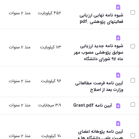
نشر
رئیس
٤٥٢ كيلوبايت
منذ 2 سنوات
دفتر
شیوه نامه نهایی ارزیابی
ارتباط
فعالیتهای پژوهشی .pdf
با
صنعت
رئیس
شیوه نامه جدید ارزیابی
آزمایشگاه
١١٣ كيلوبايت
منذ 2 سنوات
سوابق پژوهشی مصوب مهر
مرکزی
ماه 97 شورای دانشگاه
معاون
مدیر
امور
پژوهشی
٩٦ كيلوبايت
منذ 2 سنوات
آیین نامه فرصت مطالعاتی
وزارت بعد از اصلاح
٣٫٩ ميجابايت
منذ 2 سنوات
آیین نامه Grant.pdf
آیین نامه پژوهانه اعضای
٧٠ كيلوبايت
منذ 2 سنوات
هییت علمی دانشگاه ها و