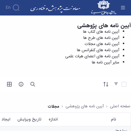
En
آیین نامه های پژوهشی
آیین نامه های طرح ها - معاونت پژوهش و فناوری
درباره
آیین نامه های کتاب ها
معاونت
آیین نامه های طرح ها
درباره
پژوهش
آیین نامه های مجلات
پژوهش
معرفی
مدیریت
آیین نامه های کنفرانس ها
هفته
و
معاون
آیین نامه های اعضای هیات علمی
کارگروه‌ها
پژوهش
اهداف
سایر آیین نامه ها
مدیریت‌ها
آیین
و
و
و واحدها
نامه
فناوری
وظایف
مدیریت
ها و
ماموریت
معاونین
کاربرگ
امور
ها
آیتم ها را انتخاب کنید
قبلی
ها
پژوهشی
همکاری
ساختار
فرم های
کتابخانه
سازمانی
تحقیقاتی
پژوهشی
مرکزی
مدیر
طرح
فرم
و
صفحه اصلی
آیین نامه های پژوهشی
مجلات
امور
های
ها
مرکز
پژوهشی
تحقیقاتی
آیین
اسناد
نام
اندازه
تاریخ ویرایش
ايجاد 
رئیس
فناوری و
نامه
دفتر
کاربر انتخاب شده
کارآفرینی
های
کتابخانه
ارتباط
پوشه‌ها