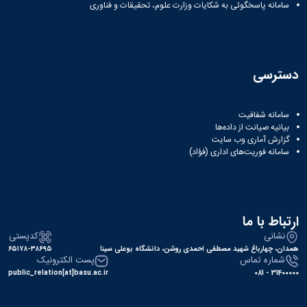
نشریات
سامانه پاسخگوئی به شکایات وزارت علوم، تحقیقات و فناوری
فصلنامه
معاونت
پژوهش
و
دسترسی
فناوری
نشریه
مطالعات
سامانه شفافیت
فرهنگی
بیانیه صیانت از داده‌ها
پلیس
گزارش آماری وب‌ سایت
فهرست
سامانه فوریت‌های اداری (فؤاد)
نشریات
علمی
معتبر
ارتباط با ما
نشانی
کدپستی
همدان، چهارباغ شهید مصطفی احمدی روشن، دانشگاه بوعلی سینا
۶۵۱۷۸-۳۸۶۹۵
شماره تماس
پست الکترونیک
public_relation[at]basu.ac.ir
31400000 - 081