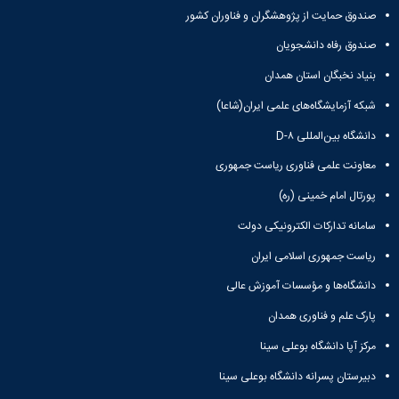
مقاومت
کارگروه
کارکنان
های
صندوق حمایت از پژوهشگران و فناوران کشور
مصالح
اخلاق
اعضای
آزمایشگاه
در
صندوق رفاه دانشجویان
هیات
مواد
پژوهش
علمی
بنیاد نخبگان استان همدان
آزمایشگاه
کرسی
سایر
باستان
نظریه
آیین
شبکه آزمایشگاه‌های علمی ایران(شاعا)
شناسی
پردازی
نامه
آزمایشگاه
دانشگاه بین‌المللی D-۸
دانشگاه
ها
هوش
معاونت علمی فناوری ریاست جمهوری
ربات
و
پورتال امام خمینی (ره)
بینایی
اولویت
سامانه تدارکات الکترونیکی دولت
های
ریاست جمهوری اسلامی ایران
طرح
های
دانشگاه‌ها و مؤسسات آموزش عالی
پژوهشی
طرح
پارک علم و فناوری همدان
های
مرکز آپا دانشگاه بوعلی سینا
پژوهشی
سال
دبیرستان پسرانه دانشگاه بوعلی سینا
1398