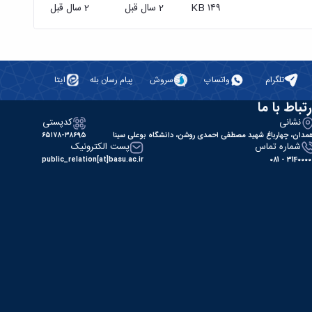
۱۴۹ KB
2 سال قبل
2 سال قبل
تلگرام
واتساپ
سروش
پیام رسان بله
ایتا
رتباط با ما
نشانی
کدپستی
مدان، چهارباغ شهید مصطفی احمدی روشن، دانشگاه بوعلی سینا
۶۵۱۷۸-۳۸۶۹۵
شماره تماس
پست الکترونیک
public_relation[at]basu.ac.ir
31400000 - 0