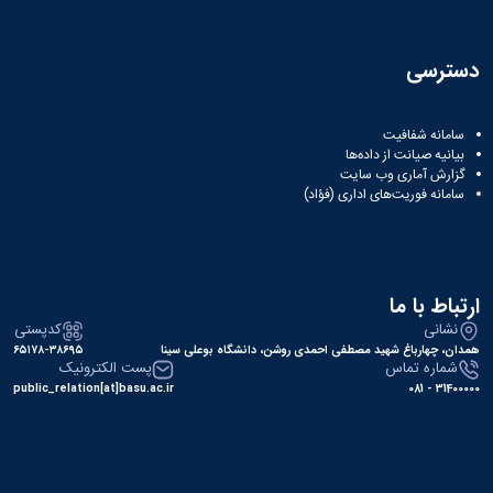
دسترسی
سامانه شفافیت
بیانیه صیانت از داده‌ها
گزارش آماری وب‌ سایت
سامانه فوریت‌های اداری (فؤاد)
ارتباط با ما
نشانی
کدپستی
همدان، چهارباغ شهید مصطفی احمدی روشن، دانشگاه بوعلی سینا
۶۵۱۷۸-۳۸۶۹۵
شماره تماس
پست الکترونیک
public_relation[at]basu.ac.ir
31400000 - 081