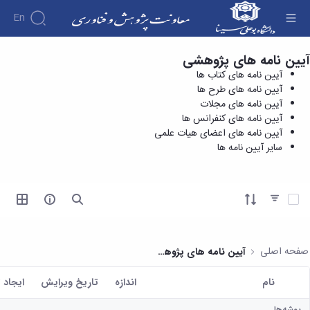
En
آیین نامه های پژوهشی
آیین نامه های طرح ها - معاونت پژوهش و فناوری
درباره
آیین نامه های کتاب ها
معاونت
آیین نامه های طرح ها
درباره
پژوهش
آیین نامه های مجلات
پژوهش
معرفی
مدیریت
آیین نامه های کنفرانس ها
هفته
و
معاون
آیین نامه های اعضای هیات علمی
کارگروه‌ها
پژوهش
اهداف
سایر آیین نامه ها
مدیریت‌ها
آیین
و
و
و واحدها
نامه
فناوری
وظایف
مدیریت
ها و
ماموریت
معاونین
کاربرگ
امور
ها
آیتم ها را انتخاب کنید
قبلی
ها
پژوهشی
همکاری
ساختار
فرم های
کتابخانه
سازمانی
تحقیقاتی
پژوهشی
مرکزی
مدیر
طرح
فرم
و
صفحه اصلی
آیین نامه های پژوهشی
امور
های
ها
مرکز
پژوهشی
تحقیقاتی
آیین
اسناد
نام
اندازه
تاریخ ویرایش
ايجاد 
رئیس
فناوری و
نامه
دفتر
کاربر انتخاب شده
کارآفرینی
های
کتابخانه
ارتباط
پوشه‌ها