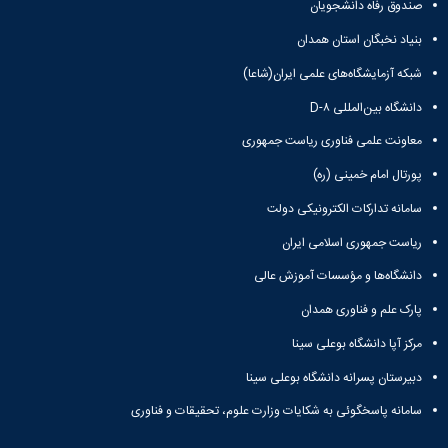
نشریات
صندوق رفاه دانشجویان
فصلنامه
بنیاد نخبگان استان همدان
معاونت
پژوهش
شبکه آزمایشگاه‌های علمی ایران(شاعا)
و
دانشگاه بین‌المللی D-۸
فناوری
نشریه
معاونت علمی فناوری ریاست جمهوری
مطالعات
فرهنگی
پورتال امام خمینی (ره)
پلیس
سامانه تدارکات الکترونیکی دولت
فهرست
نشریات
ریاست جمهوری اسلامی ایران
علمی
دانشگاه‌ها و مؤسسات آموزش عالی
معتبر
پارک علم و فناوری همدان
مرکز آپا دانشگاه بوعلی سینا
دبیرستان پسرانه دانشگاه بوعلی سینا
سامانه پاسخگوئی به شکایات وزارت علوم، تحقیقات و فناوری