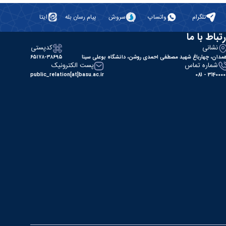
تلگرام
واتساپ
سروش
پیام رسان بله
ایتا
رتباط با ما
نشانی
کدپستی
مدان، چهارباغ شهید مصطفی احمدی روشن، دانشگاه بوعلی سینا
۶۵۱۷۸-۳۸۶۹۵
شماره تماس
پست الکترونیک
public_relation[at]basu.ac.ir
31400000 - 0