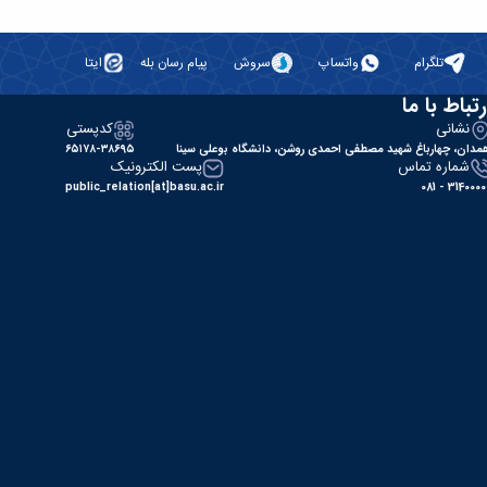
تلگرام
واتساپ
سروش
پیام رسان بله
ایتا
رتباط با ما
نشانی
کدپستی
مدان، چهارباغ شهید مصطفی احمدی روشن، دانشگاه بوعلی سینا
۶۵۱۷۸-۳۸۶۹۵
شماره تماس
پست الکترونیک
public_relation[at]basu.ac.ir
31400000 - 0