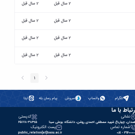
2 سال قبل
2 سال قبل
2 سال قبل
2 سال قبل
2 سال قبل
2 سال قبل
2 سال قبل
2 سال قبل
پیغام
صفحه
1
صفحه
قبلی
بعد
تلگرام
واتساپ
سروش
پیام رسان بله
ایتا
رتباط با ما
نشانی
کدپستی
مدان، چهارباغ شهید مصطفی احمدی روشن، دانشگاه بوعلی سینا
۶۵۱۷۸-۳۸۶۹۵
شماره تماس
پست الکترونیک
public_relation[at]basu.ac.ir
31400000 - 0