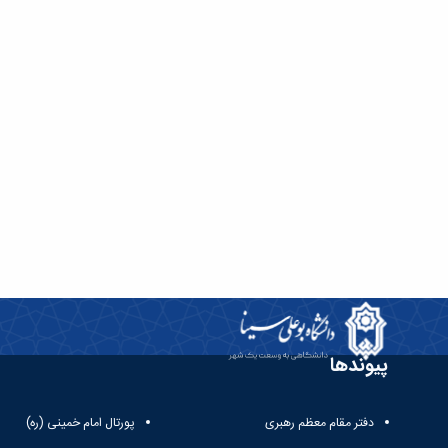
پیوندها
دفتر مقام معظم رهبری
پورتال امام خمینی (ره)